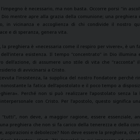
’impegno è necessario, ma non basta. Occorre porsi “in ascolto
n Dio mentre apre alla grazia della comunione; una preghiera c
o, in vicinanza e accoglienza di chi condivide il nostro qu
ace e di speranza, genera vita.
 la preghiera è «necessaria come il respiro per vivere», è un fa
dell’intera esistenza. Il tempo “concentrato” in Dio illumina e
ivo dell’azione, di assumere uno stile di vita che “racconta” 
siderio di avvicinarsi a Cristo.
icevuta l’insistenza, la supplica del nostro Fondatore perché 
, nonostante la fatica dell’apostolato e il poco tempo a disposiz
eghiera». Perché non si può realizzare l’apostolato senza la
interpersonale con Cristo. Per l’apostolo, questo significa u
 “tutti”, non deve, a maggior ragione, essere essenziale, an
 una preghiera che non si fa carico della tenerezza e della c
e, aspirazioni e debolezze? Non deve essere la preghiera, che nu