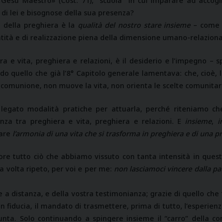
Gesù Maestro» (Cost. 71), “scuola” in cui imparare ad accogli
 di lei e bisognose della sua presenza?
tà della preghiera è la
qualità del nostro stare insieme
– come p
 santità e di realizzazione piena della dimensione umano-relazion
a e vita, preghiera e relazioni, è il desiderio e l’impegno – s
o quello che già l’8° Capitolo generale lamentava: che, cioè, l
a comunione, non muove la vita, non orienta le scelte comunitar
 legato modalità pratiche per attuarla, perché riteniamo c
anza tra preghiera e vita, preghiera e relazioni. E
insieme
,
i
vare
l’armonia di una vita che si trasforma in preghiera e di una pr
ore tutto ciò che abbiamo vissuto con tanta intensità in questi 
a volta ripeto, per voi e per me:
non lasciamoci vincere dalla p
 a distanza, e della vostra testimonianza; grazie di quello che 
on fiducia, il mandato di trasmettere, prima di tutto, l’esperienz
ssunta. Solo continuando a spingere insieme il “carro” della