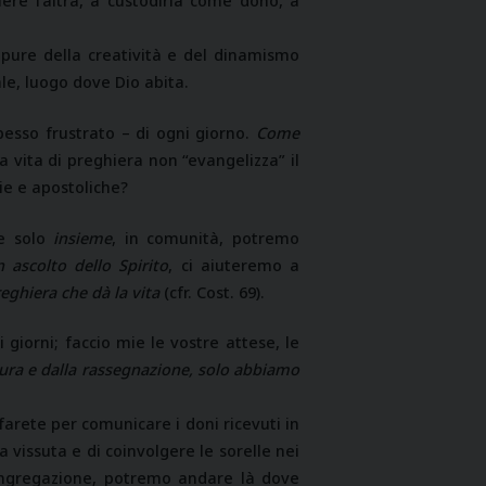
ere l’altra, a custodirla come dono, a
ure della creatività e del dinamismo
ale, luogo dove Dio abita.
pesso frustrato – di ogni giorno.
Come
a vita di preghiera non “evangelizza” il
ie e apostoliche?
he solo
insieme
, in comunità, potremo
n ascolto dello Spirito
, ci aiuteremo a
eghiera che dà la vita
(cfr. Cost. 69).
giorni; faccio mie le vostre attese, le
aura e dalla rassegnazione, solo abbiamo
farete per comunicare i doni ricevuti in
a vissuta e di coinvolgere le sorelle nei
 congregazione, potremo andare là dove