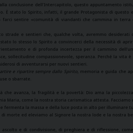
, alla conclusione dell’Intercapitolo, questo appuntamento ist
o. È stato lo Spirito, infatti, il grande Protagonista di questo
, a farci sentire «comunità di viandanti che cammina in terra 
to strade e sentieri che, qualche volta, avremmo desiderati 
 stato lo stesso lo Spirito a convincerci della necessità di apri
rientamento e di profonda incertezza per il cammino dell’uman
ce, sollecitudine compassionevole, speranza. Perché la vita è
siderosi di avventurarsi per nuovi sentieri.
artire e ripartire sempre dallo Spirito
, memoria e guida che ap
use o sbarrate.
à che avanza, la fragilità e la povertà: Dio ama la piccolez
nia Maria, come la nostra storia carismatica attesta. Facciamo u
he fermenta la massa e della luce posta in alto per illuminare tut
 di morte ed eleviamo al Signore la nostra lode e la nostra b
ascolto e di condivisione, di preghiera e di riflessione, come