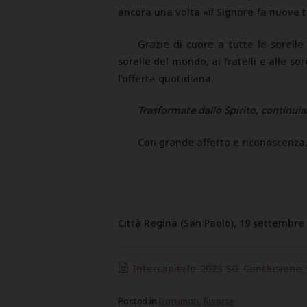
ancora una volta «il Signore fa nuove tu
Grazie di cuore a tutte le sorelle
sorelle del mondo, ai fratelli e alle s
l’offerta quotidiana.
Trasformate dallo Spirito, continu
Con grande affetto e riconoscenza
Città Regina (San Paolo), 19 settembre
Intercapitolo-2023_SG_Conclusione_s
Posted in
Documnti
,
Risorse