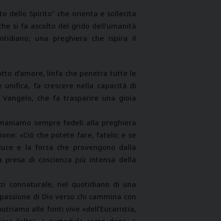
 dello Spirito” che orienta e sollecita
he si fa ascolto del grido dell’umanità
otidiano; una preghiera che ispira il
tto d’amore, linfa che penetra tutte le
 unifica, fa crescere nella capacità di
il Vangelo, che fa trasparire una gioia
rimaniamo sempre fedeli alla preghiera
ione: «Ciò che potete fare, fatelo; e se
 luce e la forza che provengono dalla
na presa di coscienza più intensa della
zi connaturale, nel quotidiano di una
ompassione di Dio verso chi cammina con
triamo alle fonti vive «dell’Eucaristia,