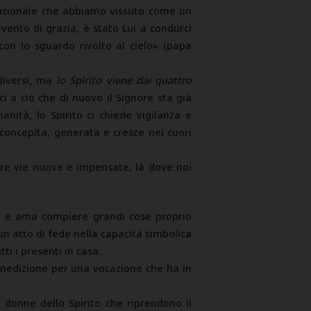
ituzionale che abbiamo vissuto come un
 evento di grazia, è stato Lui a condurci
con lo sguardo rivolto al cielo» (papa
diversi, ma
lo Spirito viene dai quattro
rci a ciò che di nuovo il Signore sta già
ità, lo Spirito ci chiede vigilanza e
 concepita, generata e cresce nei cuori
re vie nuove e impensate, là dove noi
za e ama compiere grandi cose proprio
n atto di fede nella capacità simbolica
ti i presenti in casa.
enedizione per una vocazione che ha in
 donne dello Spirito che riprendono il