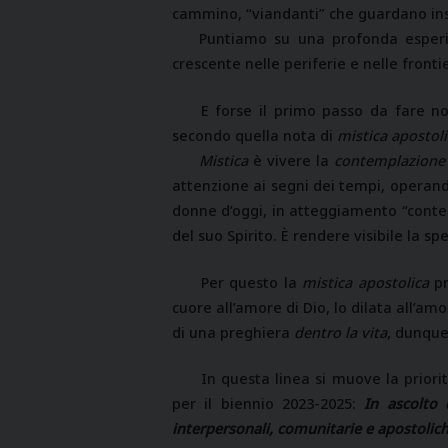
cammino, “viandanti” che guardano insi
Puntiamo su una profonda esperie
crescente nelle periferie e nelle fronti
E forse il primo passo da fare no
secondo quella nota di
mistica apostol
Mistica
è vivere la
contemplazione 
attenzione ai segni dei tempi, operand
donne d’oggi, in atteggiamento “conte
del suo Spirito. È rendere visibile la
Per questo la
mistica apostolica
pr
cuore all’amore di Dio, lo dilata all’am
di una preghiera
dentro la vita
, dunque
In questa linea si muove la priori
per il biennio 2023-2025:
In ascolto 
interpersonali, comunitarie e apostolich