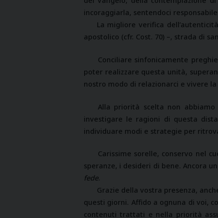
del Vangelo, della contemplazione di 
incoraggiarla, sentendoci responsabile
La migliore verifica dell’autentici
apostolico (cfr. Cost. 70) –, strada di
Conciliare sinfonicamente preghier
poter realizzare questa unità, superand
nostro modo di relazionarci e vivere l
Alla priorità scelta non abbiamo
investigare le ragioni di questa dist
individuare modi e strategie per ritro
Carissime sorelle, conservo nel cu
speranze, i desideri di bene. Ancora un
fede
.
Grazie della vostra presenza, anche
questi giorni. Affido a ognuna di voi, c
contenuti trattati e nella priorità a