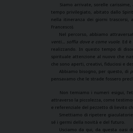
Siamo arrivate, sorelle carissime
tempo privilegiato, abitato dallo Spirit
nella itineranza dei giorni trascorsi
Francesco).
Nel percorso, abbiamo attraversa
venti… soffia dove e come vuole
. Ed è
realizzando. In questo tempo di diso
spirituale attenzione al nuovo che nas
che sono aperti, creativi, fiduciosi e de
Abbiamo bisogno, per questo, di
p
pensavamo che le strade fossero precl
Non temiamo i numeri esigui, l’et
attraverso la piccolezza, come testimo
e referenziale del pezzetto di lievito c
Smettiamo di ripetere giaculatorie
sé i germi della novità e del futuro.
Usciamo da qui, da questa oasi di 