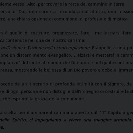
eme verso l’Alto, per trovare la rotta del cammino in terra.
nza di Dio, una sororità fecondata dall’affetto, una missi
ere, una chiara opzione di comunione, di profezia e di mistica.
n è quello di costruire, organizzare, fare… ma lasciarsi fare,
ica
contenuta nel dna del nostro carisma.
nell’azione
e l’
azione nella contemplazione
. È appello a una pi
one un discernimento evangelico. È alzarsi e mettersi in camm
mplativo” di fronte al mondo che Dio ama e nel quale continu
 speranza, mostrando la bellezza di un Dio povero e debole, imm
ocede da un itinerario di profonda intimità con il Signore, da
ore di ogni persona e non distoglie dall’impegno di costruire la st
, che esprime la grazia della comunione.
tà scelta per illuminare il cammino aperto dall’11° Capitolo 
dello Spirito, ci impegniamo a vivere una maggior armonia tr
e.