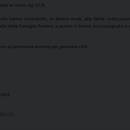
tte le cose» (Ap 21,5).
 che hanno contribuito, in diversi modi, alla felice realizzazi
orelle della Famiglia Paolina, a quanti ci hanno accompagnato e
iamo a camminare insieme per generare vita!
,
 2023
ito_ita