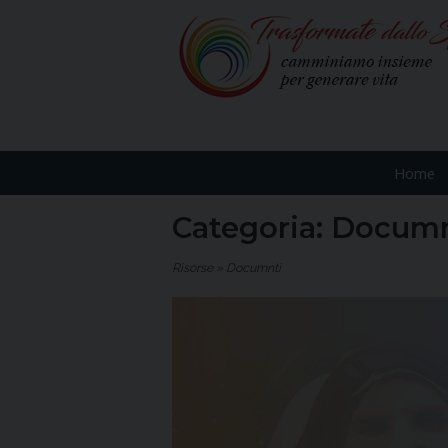
Skip
to
content
Home
Home
Categoria:
Documn
Risorse
»
Documnti