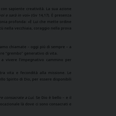
 con sapiente creatività. La sua azione
oi e sarà in voi»
(Gv 14,17). È presenza
monia profonda: «È Lui che mette ordine
ntù nella vecchiaia, coraggio nella prova
siamo chiamate – oggi più di sempre – a
re “grembo” generativo di vita.
a vivere l’impegnativo cammino per
ra vita e fecondità alla missione. Le
lo Spirito di Dio, per essere disponibili
re consacrate a Lui
. Se Dio è bello – e il
 vocazionale là dove ci sono consacrati e