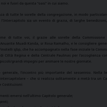
 noi e fuori da questa “oasi” in cui siamo.
nza di tutte le sorelle della congregazione, in modo particola
l’Intercapitolo sia un evento di grazia, di larghe benedizion
.
e di tutte voi, il grazie alle sorelle della Commissione 
 sr Anuarite Muadi Kanda, sr Rosa Ramalho, e le consigliere gene
Finotelli sjbp, che ha accompagnato nella fase iniziale la Comm
di Città Regina e della Centrale Paulinas per l’accoglienza cor
 piccoli/grandi impegni per animare le nostre giornate.
lo generale, l’incontro più importante del sessennio. Nella l
intercapitolare – che si realizza solitamente a metà tra un Ca
e Costituzioni:
amenti emersi nell’ultimo Capitolo generale;
enti;