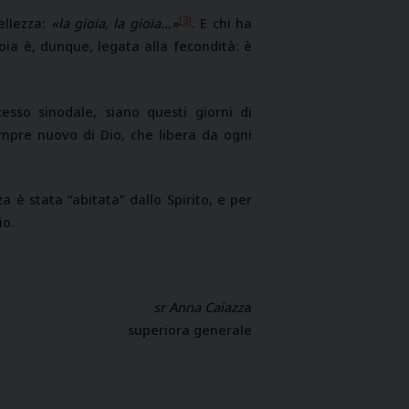
[3]
ellezza:
«la gioia, la gioia…»
. E chi ha
oia è, dunque, legata alla fecondità: è
esso sinodale, siano questi giorni di
empre nuovo di Dio, che libera da ogni
 è stata “abitata” dallo Spirito, e per
io.
sr Anna Caiazz
a
superiora generale