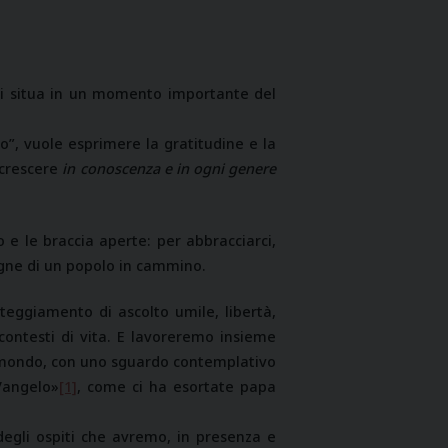
 si situa in un momento importante del
”, vuole esprimere la gratitudine e la
 crescere
in conoscenza e in ogni genere
o e le braccia aperte: per abbracciarci,
agne di un popolo in cammino.
teggiamento di ascolto umile, libertà,
contesti di vita. E lavoreremo insieme
 mondo, con uno sguardo contemplativo
Vangelo»
[1]
, come ci ha esortate papa
 degli ospiti che avremo, in presenza e