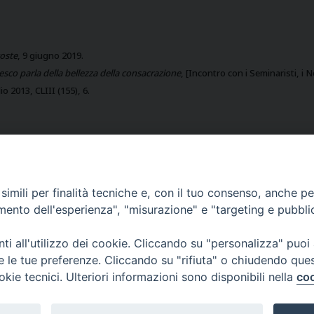
coste
, 9 giugno 2019.
esco parla della bellezza della consacrazione
, [Incontro con i Seminaristi, i N
io 2013, CLIII (155), 6.
olo 2023
imili per finalità tecniche e, con il tuo consenso, anche per 
amento dell'esperienza", "misurazione" e "targeting e pubbli
i all'utilizzo dei cookie. Cliccando su "personalizza" puoi
Go
re le tue preferenze. Cliccando su "rifiuta" o chiudendo que
okie tecnici. Ulteriori informazioni sono disponibili nella
coo
Copyright © 2026 Intercapitolo FSP 2023
Theme by
SiteOrigin