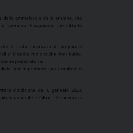
re delle ammalate e delle anziane, che
i, di speranza. E sappiamo che tutta la
che è stata incaricata di preparare
rali sr Micaela Pae e sr Shalimar Rubia.
issione preparatoria.
diale, per le premure, per i molteplici
ettera d’indizione del 6 gennaio 2023,
pitolo generale e l’altro – è convocata