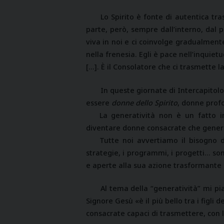
Lo Spirito è fonte di autentica tr
parte, però, sempre dall’interno, dal 
viva in noi e ci coinvolge gradualment
nella frenesia. Egli è pace nell’inquiet
[…]. È il Consolatore che ci trasmette l
In queste giornate di Intercapitol
essere
donne dello Spirito
, donne prof
La generatività non è un fatto 
diventare donne consacrate che gener
Tutte noi avvertiamo il bisogno d
strategie, i programmi, i progetti… sono
e aperte alla sua azione trasformante n
Al tema della “generatività” mi pi
Signore Gesù «è il più bello tra i figli
consacrate capaci di trasmettere, con l