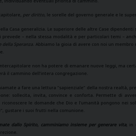
 individuando eventuali priorità di cammino.
apitolare,
per diritto
, le sorelle del governo generale e le super
 della Casa generalizia. Le superiore delle altre Case dipendent
Si prevede – nella stessa modalità e per particolari temi – anch
 della Speranza
. Abbiamo la gioia di avere con noi un membro d
e.
ntercapitolare non ha potere di emanare nuove leggi, ma cer
terà il cammino dell’intera congregazione.
amate a fare una lettura “sapienziale” della nostra realtà, p
one: sollecita, invita, convince e conforta. Permette di avver
i riconoscere le domande che Dio e l’umanità pongono nei solc
, gustare i suoi frutti nella comunione.
mate dallo Spirito, camminiamo insieme per generare vita
, in
irezione.