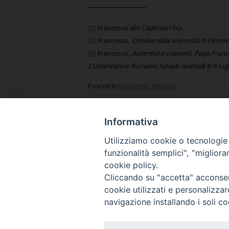
___________________
[1]
Francesco alle Capitolari fsp.
[2]
Francesco,
Omelia nella solennità di Pente
[3]
Francesco,
Autentici e coerenti, Papa Franc
L’Osservatore Romano
, lunedì-martedì 8-9 lugl
Posted in
Documnti
,
Risorse
Informativa
Lettera di Indizione dell’Intercapit
Post
Utilizziamo cookie o tecnologie s
navigation
funzionalità semplici", "miglior
cookie policy.
Cliccando su "accetta" acconsent
cookie utilizzati e personalizza
navigazione installando i soli co