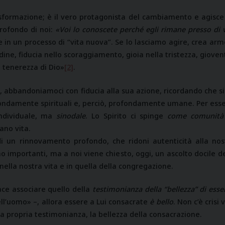
asformazione; è il vero protagonista del cambiamento e agisce
profondo di noi:
«Voi lo conoscete perché egli rimane presso di v
e in un processo di “vita nuova”. Se lo lasciamo agire, crea ar
udine, fiducia nello scoraggiamento, gioia nella tristezza, giove
a tenerezza di Dio»
[2]
.
o, abbandoniamoci con fiducia alla sua azione, ricordando che 
ondamente spirituali e, perciò, profondamente umane. Per esse
individuale, ma
sinodale
. Lo Spirito ci spinge
come comunità
ano vita.
i un rinnovamento profondo, che ridoni autenticità alla nost
 importanti, ma a noi viene chiesto, oggi, un ascolto docile del
ella nostra vita e in quella della congregazione.
ace associare quello della
testimonianza della “bellezza” di esse
 dell’uomo» –, allora essere a Lui consacrate
è bello
. Non c’è crisi
a propria testimonianza, la bellezza della consacrazione.