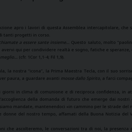
zione apro i lavori di questa Assemblea intercapitolare, che
 tanti progetti in corso.
 chiamate a essere sante insieme…
Questo saluto, molto “paolino
i avervi qui per condividere realtà e sogno, fatiche e speranze,
l meglio…
(cfr. 1Cor 1,1-4; Fil 1,9).
ala, la nostra “icona”, la Prima Maestra Tecla, con il suo sorris
n aver paura, a guardare avanti
mosse dallo Spirito
, a farci comp
 giorni in clima di comunione e di reciproca confidenza, in at
all’accoglienza della domanda di futuro che emerge dai nostri 
i siamo mandate, mantenendoci «in cammino per le strade del
le donne del nostro tempo, affamati della Buona Notizia del 
ioni che ascolteremo, le conversazioni tra di noi, la presenza