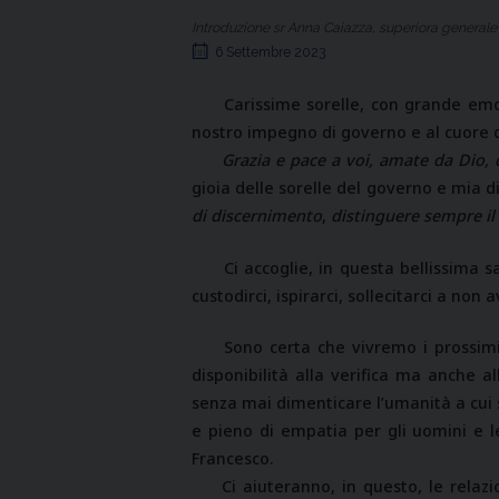
Introduzione sr Anna Caiazza, superiora generale
6 Settembre 2023
Carissime sorelle, con grande emo
nostro impegno di governo e al cuore di
Grazia e pace a voi, amate da Dio,
gioia delle sorelle del governo e mia d
di discernimento
,
distinguere sempre i
Ci accoglie, in questa bellissima s
custodirci, ispirarci, sollecitarci a no
Sono certa che vivremo i prossimi
disponibilità alla verifica ma anche 
senza mai dimenticare l’umanità a cu
e pieno di empatia per gli uomini e 
Francesco.
Ci aiuteranno, in questo, le relaz