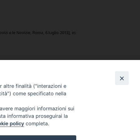
ovizi e le Novizie, Roma, 6 luglio 2013], in:
Notizia flash 5 settembre
altre finalità ("interazioni e
cità") come specificato nella
 avere maggiori informazioni sui
 to Website:
sta informativa proseguirai la
kie policy
completa.