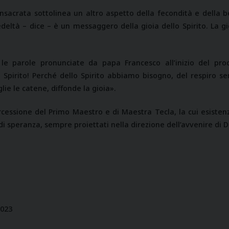
nsacrata sottolinea un altro aspetto della fecondità e della b
edeltà – dice – è un messaggero della gioia dello Spirito. La gi
le parole pronunciate da papa Francesco all’inizio del proc
 Spirito! Perché dello Spirito abbiamo bisogno, del respiro s
lie le catene, diffonde la gioia».
cessione del Primo Maestro e di Maestra Tecla, la cui esistenza
di speranza, sempre proiettati nella direzione dell’avvenire di D
2023