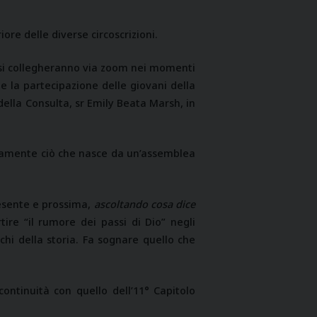
iore delle diverse circoscrizioni.
i si collegheranno via zoom nei momenti
e la partecipazione delle giovani della
ella Consulta, sr Emily Beata Marsh, in
tamente ciò che nasce da un’assemblea
resente e prossima,
ascoltando cosa dice
tire “il rumore dei passi di Dio” negli
hi della storia. Fa sognare quello che
 continuità con quello dell’11° Capitolo