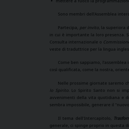
mettere a fuoco la programmazione,
Sono membri dell’Assemblea interc
Partecipa,
per invito
, la superiora
in cui è importante la loro presenza. 
Consulta internazionale o
Commissione
veste di traduttrice per la lingua ingles
Come ben sappiamo, l’assemblea i
così qualificata, come la nostra, orien
Nelle prossime giornate saremo chi
lo Spirito
. Lo Spirito Santo non si imp
avvenimenti della vita quotidiana e d
sembra impossibile, generare il “nuovo”
Il tema dell’Intercapitolo,
Trasfor
generale, ci spinge proprio in questa d