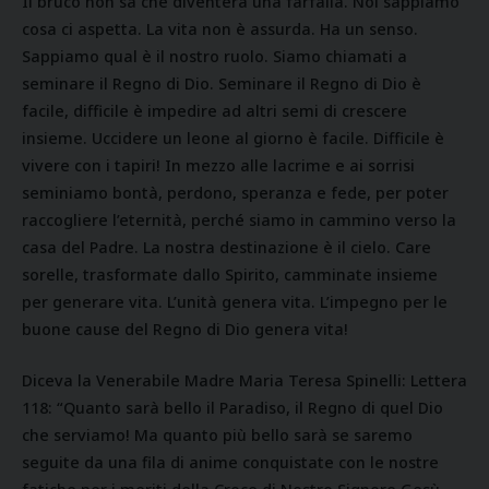
Il bruco non sa che diventerà una farfalla. Noi sappiamo
cosa ci aspetta. La vita non è assurda. Ha un senso.
Sappiamo qual è il nostro ruolo. Siamo chiamati a
seminare il Regno di Dio. Seminare il Regno di Dio è
facile, difficile è impedire ad altri semi di crescere
insieme. Uccidere un leone al giorno è facile. Difficile è
vivere con i tapiri! In mezzo alle lacrime e ai sorrisi
seminiamo bontà, perdono, speranza e fede, per poter
raccogliere l’eternità, perché siamo in cammino verso la
casa del Padre. La nostra destinazione è il cielo. Care
sorelle, trasformate dallo Spirito, camminate insieme
per generare vita. L’unità genera vita. L’impegno per le
buone cause del Regno di Dio genera vita!
Diceva la Venerabile Madre Maria Teresa Spinelli: Lettera
118: “Quanto sarà bello il Paradiso, il Regno di quel Dio
che serviamo! Ma quanto più bello sarà se saremo
seguite da una fila di anime conquistate con le nostre