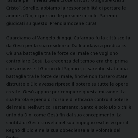
fatiche per i meriti della Croce di Nostro Signore Gesù
Cristo”. Sorelle, abbiamo la responsabilità di portare le
anime a Dio, di portare le persone in cielo. Saremo
giudicati su questo. Prendiamocene cura!
Guardiamo al Vangelo di oggi. Cafarnao fu la città scelta
da Gesù per la sua residenza. Da lì andava a predicare.
C’è una battaglia tra le forze del male che vogliono
controllare Gesù. La credenza del tempo era che, prima
che arrivasse il Giorno del Signore, ci sarebbe stata una
battaglia tra le forze del male, finché non fossero state
distrutte e Dio avesse ripreso il potere su tutte le opere
create. Gesù appare per compiere questa missione. La
sua Parola è piena di forza e di efficacia contro il potere
del male. Nell’Antico Testamento, Santo è solo Dio o chi è
unto da Dio, come Gesù fin dal suo concepimento. La
santità di Gesù si rivela nel suo impegno esclusivo per il
Regno di Dio e nella sua obbedienza alla volontà del
Padre.