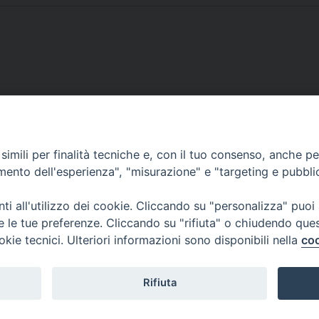
’Intercapitolo – Figlie di San
Relaz
imili per finalità tecniche e, con il tuo consenso, anche per 
amento dell'esperienza", "misurazione" e "targeting e pubbli
i all'utilizzo dei cookie. Cliccando su "personalizza" puoi
Go
re le tue preferenze. Cliccando su "rifiuta" o chiudendo que
okie tecnici. Ulteriori informazioni sono disponibili nella
coo
Copyright © 2026 Intercapitolo FSP 2023
Theme by
SiteOrigin
Rifiuta
English
Français
Italiano
Español
Português