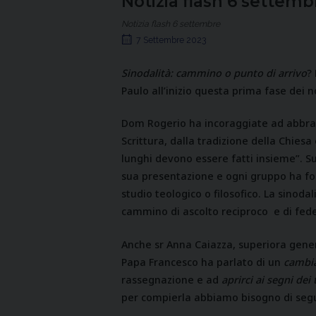
Notizia flash 6 settemb
Notizia flash 6 settembre
7 Settembre 2023
Sinodalità: cammino o punto di arrivo
?
Paulo all’inizio questa prima fase dei no
Dom Rogerio ha incoraggiate ad abbrac
Scrittura, dalla tradizione della Chiesa
lunghi devono essere fatti insieme”. Su
sua presentazione e ogni gruppo ha for
studio teologico o filosofico. La sinodal
cammino di ascolto reciproco e di fede, 
Anche sr Anna Caiazza, superiora gener
Papa Francesco ha parlato di un
cambi
rassegnazione e ad
aprirci ai segni dei
per compierla abbiamo bisogno di seguir