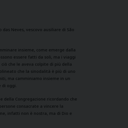
o das Neves, vescovo ausiliare di São
 camminare insieme, come emerge dalla
ssono essere fatti da soli, ma i viaggi
ciò che le aveva colpite di più della
ineato che la sinodalità è più di uno
 limiti, ma camminiamo insieme in un
 di oggi.
one della Congregazione ricordando che
ersone consacrate a vincere la
one, infatti non è nostra, ma di Dio e