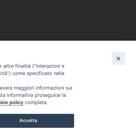
ione – La spiritualità della sinodalità
altre finalità ("interazioni e
cità") come specificato nella
 avere maggiori informazioni sui
 to Website:
sta informativa proseguirai la
kie policy
completa.
Accetta
PREFERENZE COOKIE