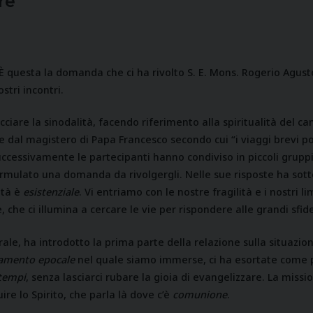
re
 È questa la domanda che ci ha rivolto S. E. Mons. Rogerio Agust
stri incontri.
ciare la sinodalità, facendo riferimento alla spiritualità del
 e dal magistero di Papa Francesco secondo cui “i viaggi brevi po
ccessivamente le partecipanti hanno condiviso in piccoli gruppi 
mulato una domanda da rivolgergli. Nelle sue risposte ha sottol
ità è
esistenziale
. Vi entriamo con le nostre fragilità e i nostri
che ci illumina a cercare le vie per rispondere alle grandi sfide
ale, ha introdotto la prima parte della relazione sulla situazi
amento epocale
nel quale siamo immerse, ci ha esortate come p
 tempi
, senza lasciarci rubare la gioia di evangelizzare. La missi
e lo Spirito, che parla là dove c’è
comunione
.