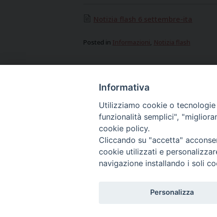
Notizia flash 6 settembre-ita
Posted in
Informazioni
,
Notizia flash
Omelia per la messa di Apertura dell
Post
Informativa
Paolo
navigation
Utilizziamo cookie o tecnologie s
funzionalità semplici", "miglior
cookie policy.
Cliccando su "accetta" acconsent
cookie utilizzati e personalizza
navigazione installando i soli co
Personalizza