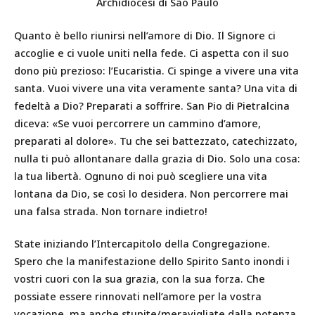
Archidiocesi di São Paulo
Quanto è bello riunirsi nell’amore di Dio. Il Signore ci
accoglie e ci vuole uniti nella fede. Ci aspetta con il suo
dono più prezioso: l’Eucaristia. Ci spinge a vivere una vita
santa. Vuoi vivere una vita veramente santa? Una vita di
fedeltà a Dio? Preparati a soffrire. San Pio di Pietralcina
diceva: «Se vuoi percorrere un cammino d’amore,
preparati al dolore». Tu che sei battezzato, catechizzato,
nulla ti può allontanare dalla grazia di Dio. Solo una cosa:
la tua libertà. Ognuno di noi può scegliere una vita
lontana da Dio, se così lo desidera. Non percorrere mai
una falsa strada. Non tornare indietro!
State iniziando l’Intercapitolo della Congregazione.
Spero che la manifestazione dello Spirito Santo inondi i
vostri cuori con la sua grazia, con la sua forza. Che
possiate essere rinnovati nell’amore per la vostra
vocazione, ma anche stupite/meravigliate dalla potenza