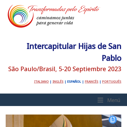
Ir
al
contenido
Intercapitular Hijas de San
Pablo
São Paulo/Brasil, 5-20 Septiembre 2023
ITALIANO
|
INGLÉS
|
ESPAÑOL
|
FRANCÉS
|
PORTUGUÉS
Inicio
Me
Menú