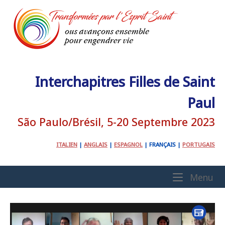
Skip
to
content
Interchapitres Filles de Saint
Paul
São Paulo/Brésil, 5-20 Septembre 2023
ITALIEN
|
ANGLAIS
|
ESPAGNOL
|
FRANÇAIS
|
PORTUGAIS
Home
Me
Menu