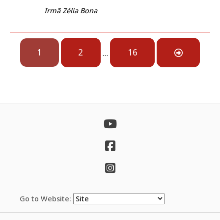
Irmã Zélia Bona
Posts
1
2
16
…
Navigation
Go to Website: