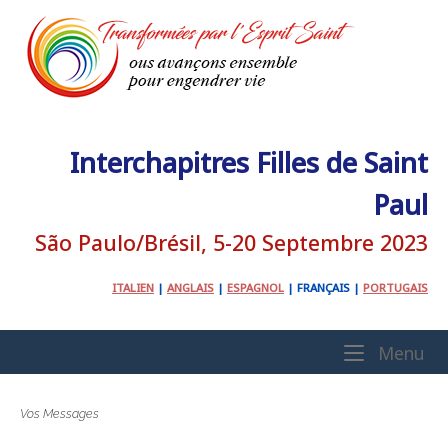
Skip
to
content
Interchapitres Filles de Saint
Paul
São Paulo/Brésil, 5-20 Septembre 2023
ITALIEN
|
ANGLAIS
|
ESPAGNOL
|
FRANÇAIS
|
PORTUGAIS
Home
Me
Menu
Vos Messages