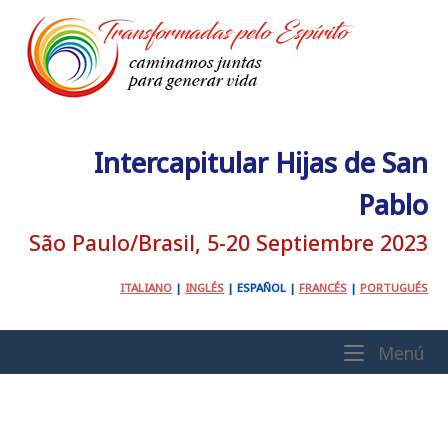
Ir
al
contenido
Intercapitular Hijas de San
Pablo
São Paulo/Brasil, 5-20 Septiembre 2023
ITALIANO
|
INGLÉS
|
ESPAÑOL
|
FRANCÉS
|
PORTUGUÉS
Inicio
Me
Menú