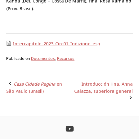
Kanda (Del. Congo – Costa De Márfil), Hna. Rosa Ramalho
(Prov. Brasil).
Intercapitolo-2023_Circ01_Indizione_esp
Publicado en
Documentos
,
Recursos
Casa Cidade Regina
en
Introducción Hna. Anna
Navegación
São Paulo (Brasil)
Caiazza, superiora general
de
la
entrada