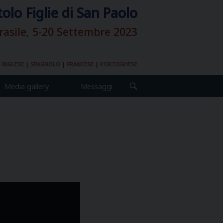
tolo Figlie di San Paolo
rasile, 5-20 Settembre 2023
|
INGLESE
|
SPAGNOLO
|
FRANCESE
|
PORTOGHESE
Media gallery
Messaggi
OPEN
SEARCH
BAR