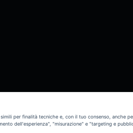
imili per finalità tecniche e, con il tuo consenso, anche per 
amento dell'esperienza", "misurazione" e "targeting e pubbli
São Paulo/Brasile, 10 settembre 2023