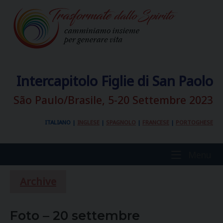
Skip
to
content
Intercapitolo Figlie di San Paolo
São Paulo/Brasile, 5-20 Settembre 2023
ITALIANO
|
INGLESE
|
SPAGNOLO
|
FRANCESE
|
PORTOGHESE
Home
Me
Menu
Archive
Foto – 20 settembre