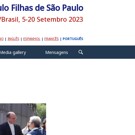
ulo Filhas de São Paulo
/Brasil, 5-20 Setembro 2023
NO
|
INGLÊS
|
ESPANHOL
|
FRANCÊS
|
PORTUGUÊS
Media gallery
Mensagens
OPEN
SEARCH
BAR