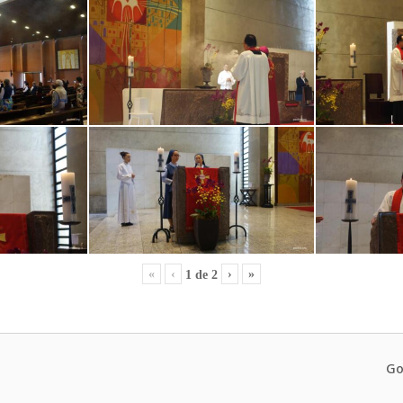
«
‹
›
»
1
de
2
Go