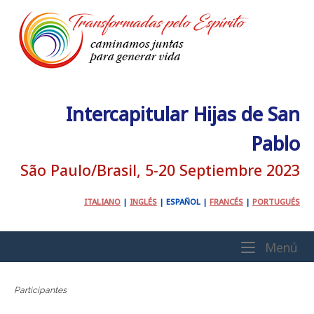
Ir
al
contenido
Intercapitular Hijas de San
Pablo
São Paulo/Brasil, 5-20 Septiembre 2023
ITALIANO
|
INGLÉS
|
ESPAÑOL
|
FRANCÉS
|
PORTUGUÉS
Inicio
Me
Menú
Participantes