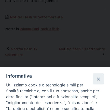
tutti voi che ci state seguendo.
Notizia Flash 18 Settembre-ita
Posted in
Informazioni
,
Notizia flash
Notizia flash 17
Notizia flash 19 settembre
Post
settembre
navigation
Informativa
Utilizziamo cookie o tecnologie simili per
finalità tecniche e, con il tuo consenso, anche per
altre finalità ("interazioni e funzionalità semplici",
"miglioramento dell'esperienza", "misurazione" e
"targeting e pubblicità") come specificato nella