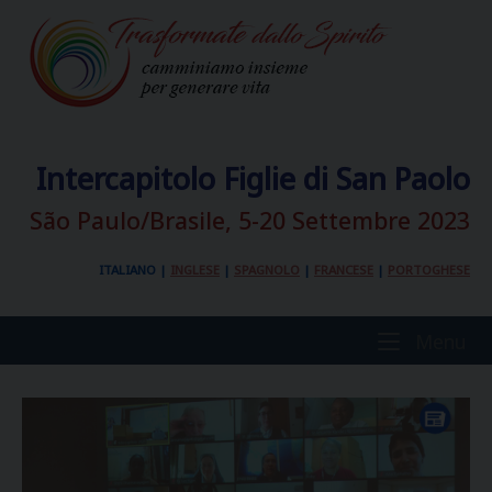
Skip
to
content
Intercapitolo Figlie di San Paolo
São Paulo/Brasile, 5-20 Settembre 2023
ITALIANO
|
INGLESE
|
SPAGNOLO
|
FRANCESE
|
PORTOGHESE
Home
Me
Menu