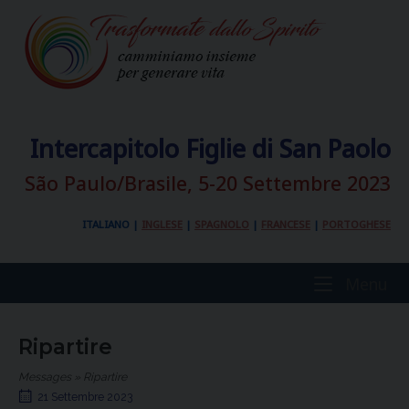
Skip
to
content
Intercapitolo Figlie di San Paolo
São Paulo/Brasile, 5-20 Settembre 2023
ITALIANO
|
INGLESE
|
SPAGNOLO
|
FRANCESE
|
PORTOGHESE
Home
Me
Menu
Ripartire
Messages
»
Ripartire
21 Settembre 2023