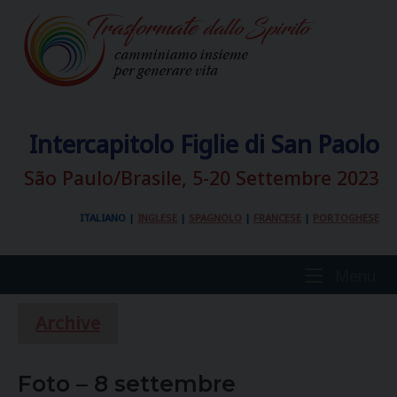
Skip
to
content
Intercapitolo Figlie di San Paolo
São Paulo/Brasile, 5-20 Settembre 2023
ITALIANO
|
INGLESE
|
SPAGNOLO
|
FRANCESE
|
PORTOGHESE
Home
Me
Menu
Archive
Foto – 8 settembre