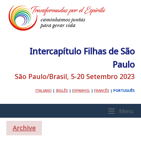
Skip
to
content
Intercapítulo Filhas de São
Paulo
São Paulo/Brasil, 5-20 Setembro 2023
ITALIANO
|
INGLÊS
|
ESPANHOL
|
FRANCÊS
|
PORTUGUÊS
Home
Me
Menu
Archive